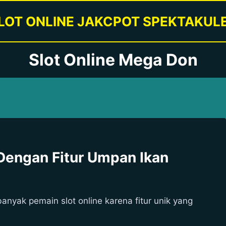
LOT ONLINE JAKCPOT SPEKTAKUL
Slot Online Mega Don
 Dengan Fitur Umpan Ikan
anyak pemain slot online karena fitur unik yang