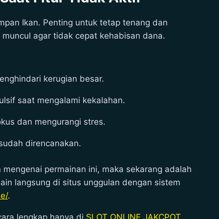
pan Ikan. Penting untuk tetap tenang dan
k muncul agar tidak cepat kehabisan dana.
enghindari kerugian besar.
lsif saat mengalami kekalahan.
okus dan mengurangi stres.
 sudah direncanakan.
an mengenai permainan ini, maka sekarang adalah
in langsung di situs unggulan dengan sistem
ne/
.
ecara lengkap hanya di
SLOT ONLINE JAKCPOT