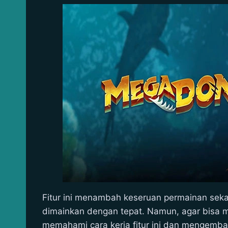
Fitur ini menambah keseruan permainan sekal
dimainkan dengan tepat. Namun, agar bisa 
memahami cara kerja fitur ini dan mengemba