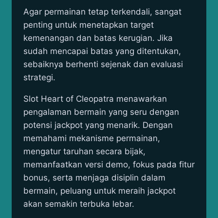
Agar permainan tetap terkendali, sangat
penting untuk menetapkan target
kemenangan dan batas kerugian. Jika
sudah mencapai batas yang ditentukan,
sebaiknya berhenti sejenak dan evaluasi
strategi.
Slot Heart of Cleopatra menawarkan
pengalaman bermain yang seru dengan
potensi jackpot yang menarik. Dengan
memahami mekanisme permainan,
mengatur taruhan secara bijak,
memanfaatkan versi demo, fokus pada fitur
bonus, serta menjaga disiplin dalam
bermain, peluang untuk meraih jackpot
akan semakin terbuka lebar.