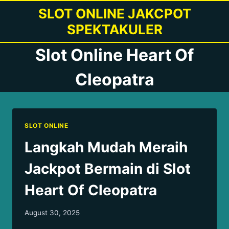
Skip
SLOT ONLINE JAKCPOT
to
SPEKTAKULER
content
Slot Online Heart Of
Cleopatra
SLOT ONLINE
Langkah Mudah Meraih
Jackpot Bermain di Slot
Heart Of Cleopatra
August 30, 2025