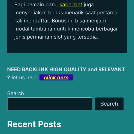
Bagi pemain baru,
kabel bet
juga
menyediakan bonus menarik saat pertama
kali mendaftar. Bonus ini bisa menjadi
modal tambahan untuk mencoba berbagai
jenis permainan slot yang tersedia.
NEED BACKLINK HIGH QUALITY and RELEVANT
?
let us help.
click here
Search
Search
Recent Posts