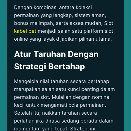
Dengan kombinasi antara koleksi
permainan yang lengkap, sistem aman,
bonus melimpah, serta akses mudah, Slot
kabel bet
menjadi salah satu platform slot
online yang layak dijadikan pilihan utama.
Atur Taruhan Dengan
Strategi Bertahap
Mengelola nilai taruhan secara bertahap
merupakan salah satu kunci penting dalam
permainan slot. Mulailah dengan nominal
kecil untuk mengamati pola permainan.
Setelah itu, naikkan taruhan secara
perlahan jika dirasa sedang berada dalam
momentum yang tepat. Strategi ini