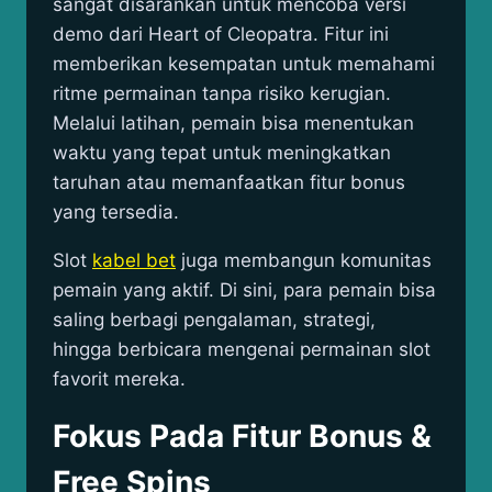
sangat disarankan untuk mencoba versi
demo dari Heart of Cleopatra. Fitur ini
memberikan kesempatan untuk memahami
ritme permainan tanpa risiko kerugian.
Melalui latihan, pemain bisa menentukan
waktu yang tepat untuk meningkatkan
taruhan atau memanfaatkan fitur bonus
yang tersedia.
Slot
kabel bet
juga membangun komunitas
pemain yang aktif. Di sini, para pemain bisa
saling berbagi pengalaman, strategi,
hingga berbicara mengenai permainan slot
favorit mereka.
Fokus Pada Fitur Bonus &
Free Spins