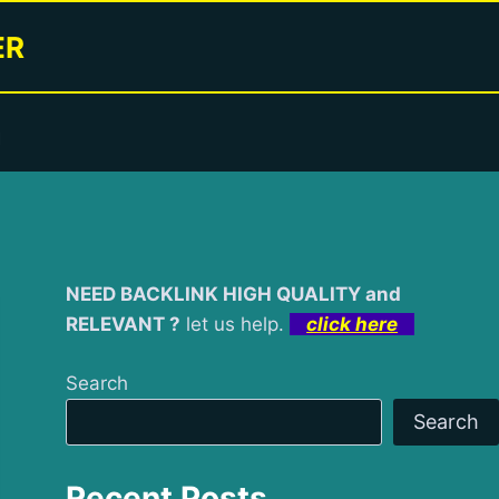
ER
n
NEED BACKLINK HIGH QUALITY and
RELEVANT ?
let us help.
click here
Search
Search
Recent Posts