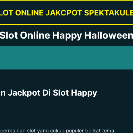
LOT ONLINE JAKCPOT SPEKTAKUL
Slot Online Happy Hallowee
 Jackpot Di Slot Happy
permainan slot yang cukup populer berkat tema