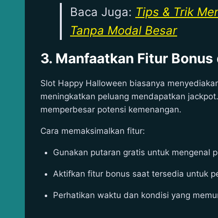
Baca Juga:
Tips & Trik Me
Tanpa Modal Besar
3. Manfaatkan Fitur Bonus 
Slot Happy Halloween biasanya menyediakan 
meningkatkan peluang mendapatkan jackpot. 
memperbesar potensi kemenangan.
Cara memaksimalkan fitur:
Gunakan putaran gratis untuk mengenal p
Aktifkan fitur bonus saat tersedia untuk
Perhatikan waktu dan kondisi yang memun