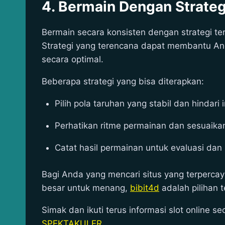
4. Bermain Dengan Strateg
Bermain secara konsisten dengan strategi ter
Strategi yang terencana dapat membantu A
secara optimal.
Beberapa strategi yang bisa diterapkan:
Pilih pola taruhan yang stabil dan hindari i
Perhatikan ritme permainan dan sesuaikan
Catat hasil permainan untuk evaluasi dan 
Bagi Anda yang mencari situs yang terperc
besar untuk menang,
bibit4d
adalah pilihan t
Simak dan ikuti terus informasi slot online s
SPEKTAKULER
.