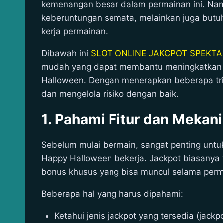
kemenangan besar dalam permainan ini. Na
keberuntungan semata, melainkan juga butu
kerja permainan.
Dibawah ini
SLOT ONLINE JAKCPOT SPEKT
mudah yang dapat membantu meningkatkan 
Halloween. Dengan menerapkan beberapa trik d
dan mengelola risiko dengan baik.
1. Pahami Fitur dan Mekan
Sebelum mulai bermain, sangat penting unt
Happy Halloween bekerja. Jackpot biasanya t
bonus khusus yang bisa muncul selama perm
Beberapa hal yang harus dipahami:
Ketahui jenis jackpot yang tersedia (jackpo