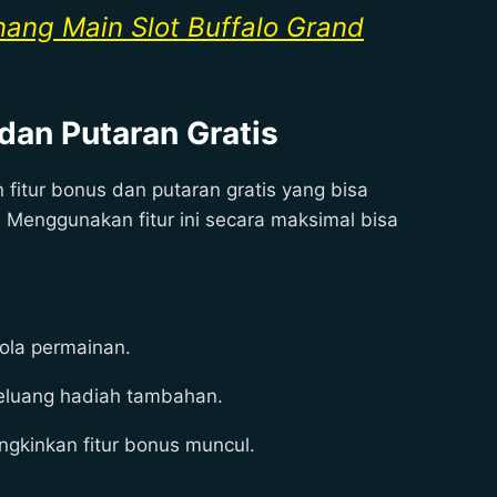
nang Main Slot Buffalo Grand
dan Putaran Gratis
fitur bonus dan putaran gratis yang bisa
Menggunakan fitur ini secara maksimal bisa
ola permainan.
 peluang hadiah tambahan.
gkinkan fitur bonus muncul.