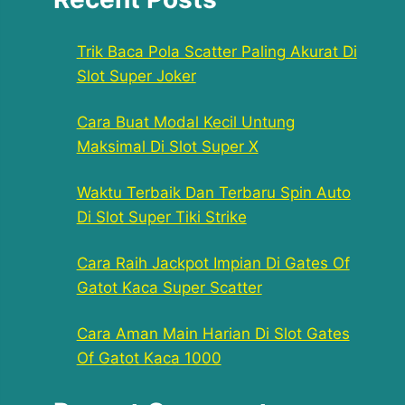
Trik Baca Pola Scatter Paling Akurat Di
Slot Super Joker
Cara Buat Modal Kecil Untung
Maksimal Di Slot Super X
Waktu Terbaik Dan Terbaru Spin Auto
Di Slot Super Tiki Strike
Cara Raih Jackpot Impian Di Gates Of
Gatot Kaca Super Scatter
Cara Aman Main Harian Di Slot Gates
Of Gatot Kaca 1000