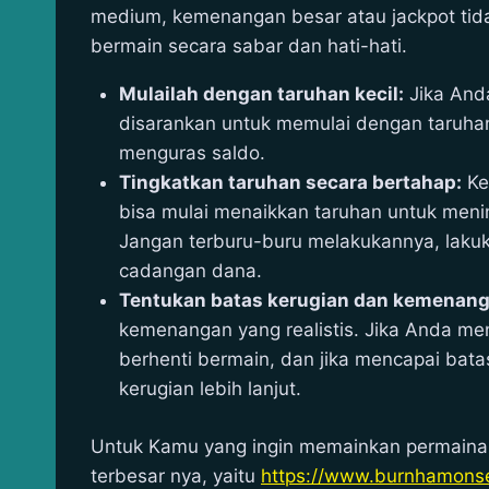
medium, kemenangan besar atau jackpot tidak 
bermain secara sabar dan hati-hati.
Mulailah dengan taruhan kecil:
Jika Anda
disarankan untuk memulai dengan taruhan
menguras saldo.
Tingkatkan taruhan secara bertahap:
Ke
bisa mulai menaikkan taruhan untuk men
Jangan terburu-buru melakukannya, lakuk
cadangan dana.
Tentukan batas kerugian dan kemenang
kemenangan yang realistis. Jika Anda m
berhenti bermain, dan jika mencapai bat
kerugian lebih lanjut.
Untuk Kamu yang ingin memainkan permainan
terbesar nya, yaitu
https://www.burnhamonsea