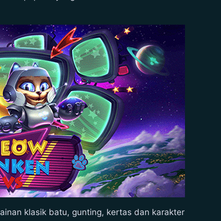
ainan klasik batu, gunting, kertas dan karakter