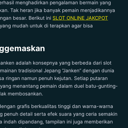
erhasil menghadirkan pengalaman bermain yang
kan. Tak heran jika banyak pemain menjadikannya
gan besar. Berikut ini
SLOT ONLINE JAKCPOT
yang mudah untuk di terapkan agar bisa
nggemaskan
Janken adalah konsepnya yang berbeda dari slot
inan tradisional Jepang “Janken” dengan dunia
nsa ringan namun penuh kejutan. Setiap putaran
 yang menantang pemain dalam duel batu-gunting-
idak membosankan.
dengan grafis berkualitas tinggi dan warna-warna
 penuh detail serta efek suara yang ceria semakin
 indah dipandang, tampilan ini juga memberikan