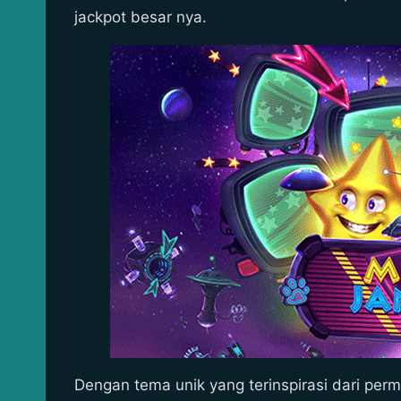
jackpot besar nya.
Dengan tema unik yang terinspirasi dari perm