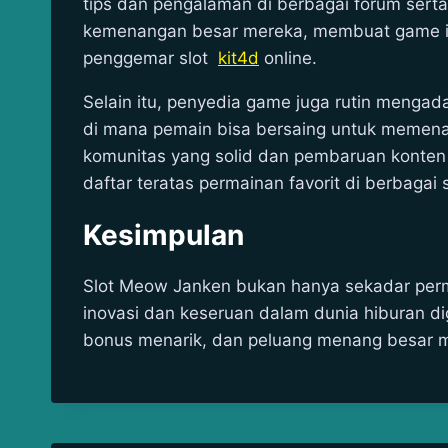
tips dan pengalaman di berbagai forum sert
kemenangan besar mereka, membuat game ini 
penggemar slot
kit4d
online.
Selain itu, penyedia game juga rutin meng
di mana pemain bisa bersaing untuk memena
komunitas yang solid dan pembaruan konten ya
daftar teratas permainan favorit di berbagai s
Kesimpulan
Slot Meow Janken bukan hanya sekadar permai
inovasi dan keseruan dalam dunia hiburan di
bonus menarik, dan peluang menang besar me