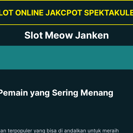
LOT ONLINE JAKCPOT SPEKTAKUL
Slot Meow Janken
 Pemain yang Sering Menang
an terpopuler yang bisa di andalkan untuk meraih