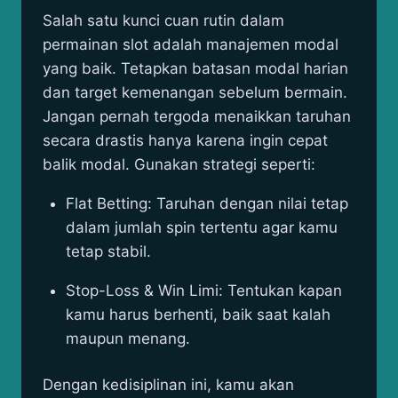
Salah satu kunci cuan rutin dalam
permainan slot adalah manajemen modal
yang baik. Tetapkan batasan modal harian
dan target kemenangan sebelum bermain.
Jangan pernah tergoda menaikkan taruhan
secara drastis hanya karena ingin cepat
balik modal. Gunakan strategi seperti:
Flat Betting: Taruhan dengan nilai tetap
dalam jumlah spin tertentu agar kamu
tetap stabil.
Stop-Loss & Win Limi: Tentukan kapan
kamu harus berhenti, baik saat kalah
maupun menang.
Dengan kedisiplinan ini, kamu akan