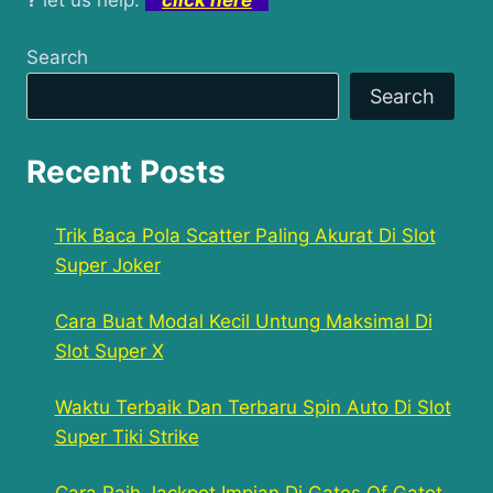
Search
Search
Recent Posts
Trik Baca Pola Scatter Paling Akurat Di Slot
Super Joker
Cara Buat Modal Kecil Untung Maksimal Di
Slot Super X
Waktu Terbaik Dan Terbaru Spin Auto Di Slot
Super Tiki Strike
Cara Raih Jackpot Impian Di Gates Of Gatot