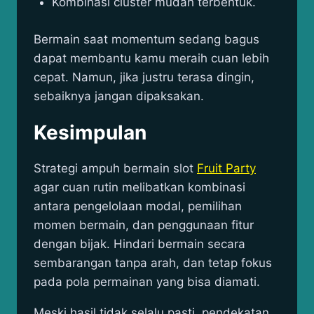
Kombinasi cluster mudah terbentuk.
Bermain saat momentum sedang bagus
dapat membantu kamu meraih cuan lebih
cepat. Namun, jika justru terasa dingin,
sebaiknya jangan dipaksakan.
Kesimpulan
Strategi ampuh bermain slot
Fruit Party
agar cuan rutin melibatkan kombinasi
antara pengelolaan modal, pemilihan
momen bermain, dan penggunaan fitur
dengan bijak. Hindari bermain secara
sembarangan tanpa arah, dan tetap fokus
pada pola permainan yang bisa diamati.
Meski hasil tidak selalu pasti, pendekatan