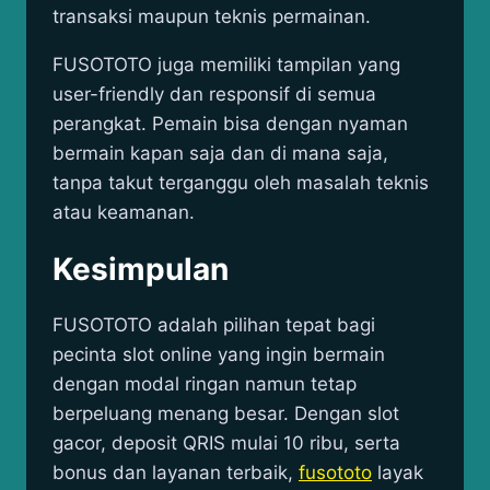
transaksi maupun teknis permainan.
FUSOTOTO juga memiliki tampilan yang
user-friendly dan responsif di semua
perangkat. Pemain bisa dengan nyaman
bermain kapan saja dan di mana saja,
tanpa takut terganggu oleh masalah teknis
atau keamanan.
Kesimpulan
FUSOTOTO adalah pilihan tepat bagi
pecinta slot online yang ingin bermain
dengan modal ringan namun tetap
berpeluang menang besar. Dengan slot
gacor, deposit QRIS mulai 10 ribu, serta
bonus dan layanan terbaik,
fusototo
layak