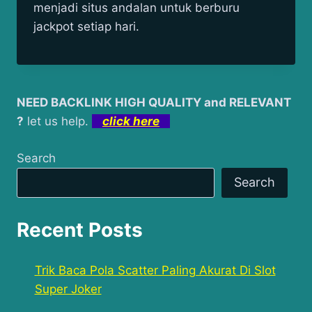
menjadi situs andalan untuk berburu
jackpot setiap hari.
NEED BACKLINK HIGH QUALITY and RELEVANT
?
let us help.
click here
Search
Search
Recent Posts
Trik Baca Pola Scatter Paling Akurat Di Slot
Super Joker