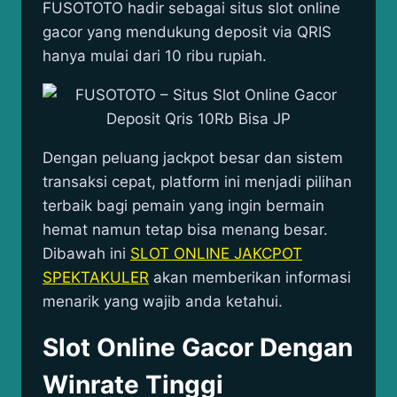
FUSOTOTO hadir sebagai situs slot online
gacor yang mendukung deposit via QRIS
hanya mulai dari 10 ribu rupiah.
Dengan peluang jackpot besar dan sistem
transaksi cepat, platform ini menjadi pilihan
terbaik bagi pemain yang ingin bermain
hemat namun tetap bisa menang besar.
Dibawah ini
SLOT ONLINE JAKCPOT
SPEKTAKULER
akan memberikan informasi
menarik yang wajib anda ketahui.
Slot Online Gacor Dengan
Winrate Tinggi