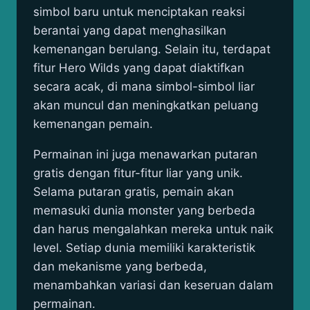
simbol baru untuk menciptakan reaksi
berantai yang dapat menghasilkan
kemenangan berulang. Selain itu, terdapat
fitur Hero Wilds yang dapat diaktifkan
secara acak, di mana simbol-simbol liar
akan muncul dan meningkatkan peluang
kemenangan pemain.
Permainan ini juga menawarkan putaran
gratis dengan fitur-fitur liar yang unik.
Selama putaran gratis, pemain akan
memasuki dunia monster yang berbeda
dan harus mengalahkan mereka untuk naik
level. Setiap dunia memiliki karakteristik
dan mekanisme yang berbeda,
menambahkan variasi dan keseruan dalam
permainan.