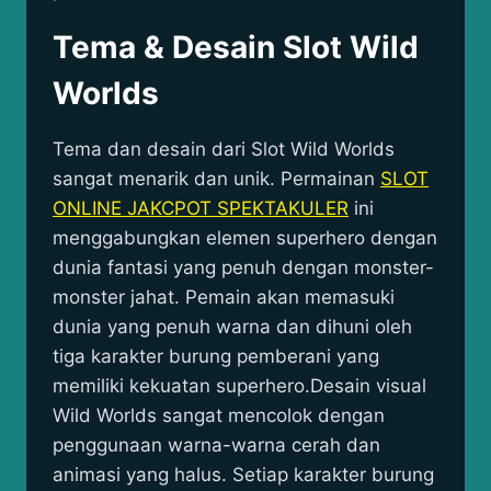
Tema & Desain Slot Wild
Worlds
Tema dan desain dari Slot Wild Worlds
sangat menarik dan unik. Permainan
SLOT
ONLINE JAKCPOT SPEKTAKULER
ini
menggabungkan elemen superhero dengan
dunia fantasi yang penuh dengan monster-
monster jahat. Pemain akan memasuki
dunia yang penuh warna dan dihuni oleh
tiga karakter burung pemberani yang
memiliki kekuatan superhero.
Desain visual
Wild Worlds sangat mencolok dengan
penggunaan warna-warna cerah dan
animasi yang halus. Setiap karakter burung