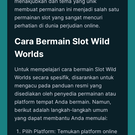
menakjubkan dan tema yang unik
membuat permainan ini menjadi salah satu
permainan slot yang sangat mencuri
perhatian di dunia perjudian online.
Cara Bermain Slot Wild
Worlds
Untuk mempelajari cara bermain Slot Wild
Worlds secara spesifik, disarankan untuk
mengacu pada panduan resmi yang
disediakan oleh penyedia permainan atau
platform tempat Anda bermain. Namun,
berikut adalah langkah-langkah umum
yang dapat membantu Anda memulai:
Pilih Platform: Temukan platform online