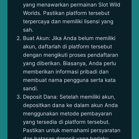
yang menawarkan permainan Slot Wild
Worlds. Pastikan platform tersebut
terpercaya dan memiliki lisensi yang
sah.
Buat Akun: Jika Anda belum memiliki
akun, daftarlah di platform tersebut
dengan mengikuti proses pendaftaran
yang diberikan. Biasanya, Anda perlu
memberikan informasi pribadi dan
membuat nama pengguna serta kata
sandi.
Deposit Dana: Setelah memiliki akun,
depositkan dana ke dalam akun Anda
menggunakan metode pembayaran
yang tersedia di platform tersebut.
Pastikan untuk memahami persyaratan
dan batasan deposit yang berlaku.