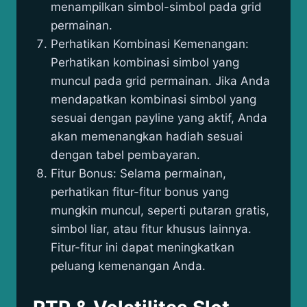
menampilkan simbol-simbol pada grid
permainan.
Perhatikan Kombinasi Kemenangan:
Perhatikan kombinasi simbol yang
muncul pada grid permainan. Jika Anda
mendapatkan kombinasi simbol yang
sesuai dengan payline yang aktif, Anda
akan memenangkan hadiah sesuai
dengan tabel pembayaran.
Fitur Bonus: Selama permainan,
perhatikan fitur-fitur bonus yang
mungkin muncul, seperti putaran gratis,
simbol liar, atau fitur khusus lainnya.
Fitur-fitur ini dapat meningkatkan
peluang kemenangan Anda.