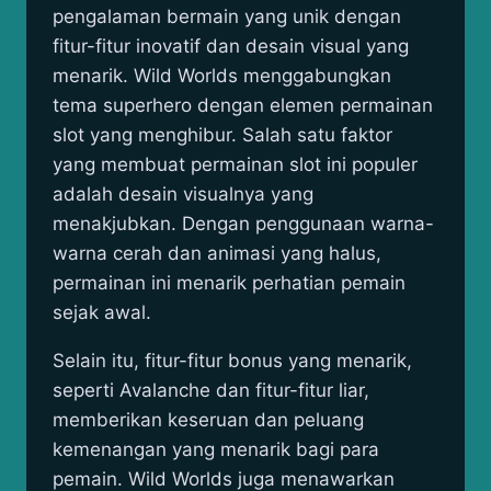
pengalaman bermain yang unik dengan
fitur-fitur inovatif dan desain visual yang
menarik. Wild Worlds menggabungkan
tema superhero dengan elemen permainan
slot yang menghibur. Salah satu faktor
yang membuat permainan slot ini populer
adalah desain visualnya yang
menakjubkan. Dengan penggunaan warna-
warna cerah dan animasi yang halus,
permainan ini menarik perhatian pemain
sejak awal.
Selain itu, fitur-fitur bonus yang menarik,
seperti Avalanche dan fitur-fitur liar,
memberikan keseruan dan peluang
kemenangan yang menarik bagi para
pemain. Wild Worlds juga menawarkan