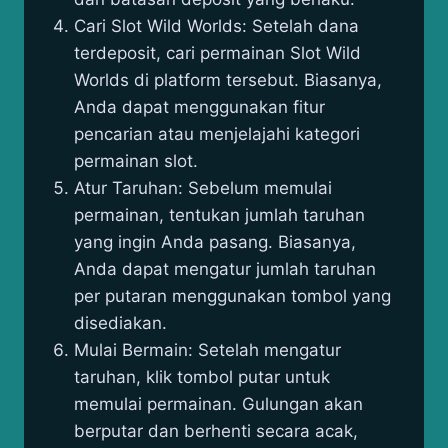
Cari Slot Wild Worlds: Setelah dana
terdeposit, cari permainan Slot Wild
Worlds di platform tersebut. Biasanya,
Anda dapat menggunakan fitur
pencarian atau menjelajahi kategori
permainan slot.
Atur Taruhan: Sebelum memulai
permainan, tentukan jumlah taruhan
yang ingin Anda pasang. Biasanya,
Anda dapat mengatur jumlah taruhan
per putaran menggunakan tombol yang
disediakan.
Mulai Bermain: Setelah mengatur
taruhan, klik tombol putar untuk
memulai permainan. Gulungan akan
berputar dan berhenti secara acak,