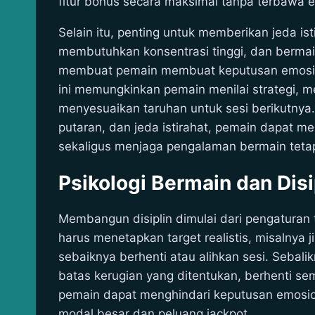
fitur bonus secara maksimal tanpa terbawa e
Selain itu, penting untuk memberikan jeda ist
membutuhkan konsentrasi tinggi, dan berma
membuat pemain membuat keputusan emosiona
ini memungkinkan pemain menilai strategi, 
menyesuaikan taruhan untuk sesi berikutnya
putaran, dan jeda istirahat, pemain dapat m
sekaligus menjaga pengalaman bermain teta
Psikologi Bermain dan Disi
Membangun disiplin dimulai dari pengaturan
harus menetapkan target realistis, misalnya
sebaiknya berhenti atau alihkan sesi. Sebali
batas kerugian yang ditentukan, berhenti sem
pemain dapat menghindari keputusan emosio
modal besar dan peluang jackpot.