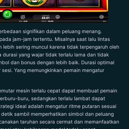
rbedaan signifikan dalam peluang menang.
da jam-jam tertentu. Misalnya saat lalu lintas
 lebih sering muncul karena tidak terpengaruh oleh
a durasi yang wajar tidak terlalu lama dan tidak
bol dan bonus dengan lebih baik. Durasi optimal
per sesi. Yang memungkinkan pemain mengatur
Memutar mesin terlalu cepat dapat membuat pemain
erburu-buru, sedangkan terlalu lambat dapat
ategi ideal adalah mengatur ritme putaran sesuai
5 detik sambil memperhatikan simbol dan peluang
ncanakan taruhan secara cermat dan memanfaatkan