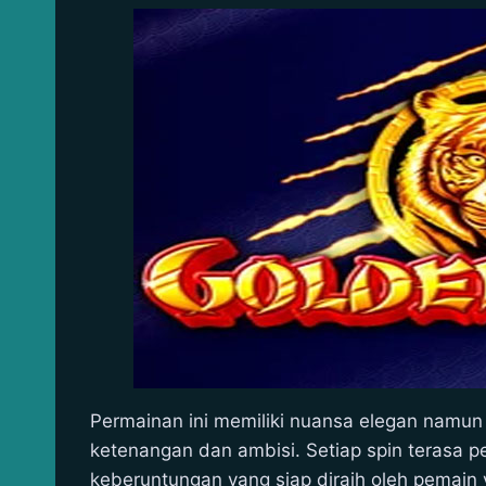
Permainan ini memiliki nuansa elegan namun
ketenangan dan ambisi. Setiap spin terasa p
keberuntungan yang siap diraih oleh pemain