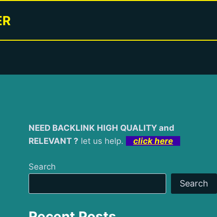
ER
NEED BACKLINK HIGH QUALITY and
RELEVANT ?
let us help.
click here
Search
Search
Recent Posts