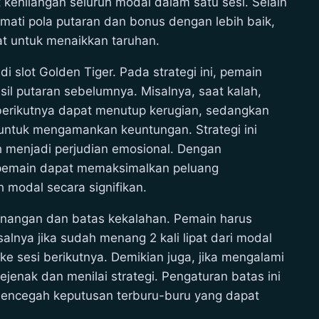
kehilangan seluruh modal dalam satu sesi. Selain
mati pola putaran dan bonus dengan lebih baik,
t untuk menaikkan taruhan.
 di slot Golden Tiger. Pada strategi ini, pemain
il putaran sebelumnya. Misalnya, saat kalah,
berikutnya dapat menutup kerugian, sedangkan
 untuk mengamankan keuntungan. Strategi ini
ah menjadi perjudian emosional. Dengan
, pemain dapat memaksimalkan peluang
modal secara signifikan.
menangan dan batas kekalahan. Pemain harus
lnya jika sudah menang 2 kali lipat dari modal
 ke sesi berikutnya. Demikian juga, jika mengalami
jenak dan menilai strategi. Pengaturan batas ini
encegah keputusan terburu-buru yang dapat