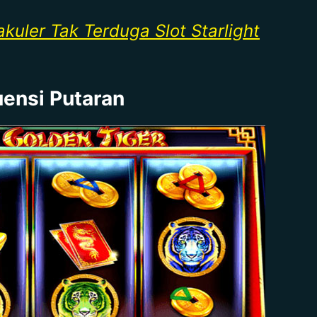
kuler Tak Terduga Slot Starlight
uensi Putaran