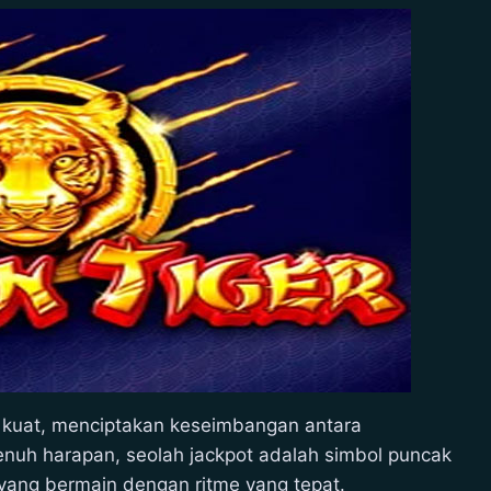
 kuat, menciptakan keseimbangan antara
enuh harapan, seolah jackpot adalah simbol puncak
 yang bermain dengan ritme yang tepat.