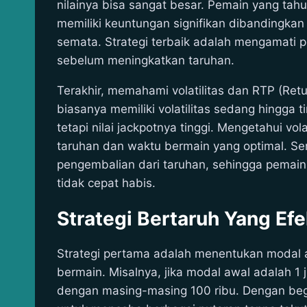
nilainya bisa sangat besar. Pemain yang tah
memiliki keuntungan signifikan dibandingk
semata. Strategi terbaik adalah mengamati p
sebelum meningkatkan taruhan.
Terakhir, memahami volatilitas dan RTP (Retu
biasanya memiliki volatilitas sedang hingga 
tetapi nilai jackpotnya tinggi. Mengetahui 
taruhan dan waktu bermain yang optimal. Sem
pengembalian dari taruhan, sehingga pemai
tidak cepat habis.
Strategi Bertaruh Yang Efe
Strategi pertama adalah menentukan modal
bermain. Misalnya, jika modal awal adalah 1
dengan masing-masing 100 ribu. Dengan beg