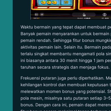
Waktu bermain yang tepat dapat membuat pe
Banyak pemain menyarankan untuk bermain pa
pemain rendah. Sehingga fitur bonus mungkin
aktivitas pemain lain. Selain itu. Bermain pad
terlalu singkat membantu mengamati pola sim
ini biasanya antara 30 menit hingga 1 jam 
taruhan secara strategis dan menjaga fokus.
Frekuensi putaran juga perlu diperhatikan. 
kehilangan kontrol dan membuat keputusan t
melewatkan momen bonus yang potensial. Str
pola mesin, misalnya satu putaran setiap 3–
bonus. Dengan cara ini, pemain dapat mere