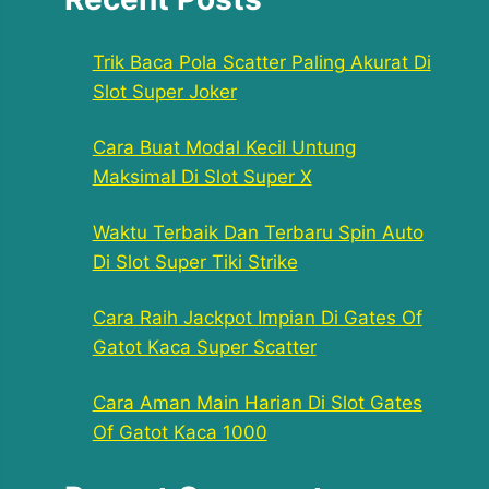
Trik Baca Pola Scatter Paling Akurat Di
Slot Super Joker
Cara Buat Modal Kecil Untung
Maksimal Di Slot Super X
Waktu Terbaik Dan Terbaru Spin Auto
Di Slot Super Tiki Strike
Cara Raih Jackpot Impian Di Gates Of
Gatot Kaca Super Scatter
Cara Aman Main Harian Di Slot Gates
Of Gatot Kaca 1000