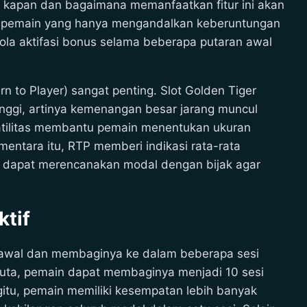
u kapan dan bagaimana memanfaatkan fitur ini akan
an pemain yang hanya mengandalkan keberuntungan
ola aktifasi bonus selama beberapa putaran awal
rn to Player) sangat penting. Slot Golden Tiger
tinggi, artinya kemenangan besar jarang muncul
volatilitas membantu pemain menentukan ukuran
entara itu, RTP memberi indikasi rata-rata
n dapat merencanakan modal dengan bijak agar
ktif
 awal dan membaginya ke dalam beberapa sesi
 juta, pemain dapat membaginya menjadi 10 sesi
itu, pemain memiliki kesempatan lebih banyak