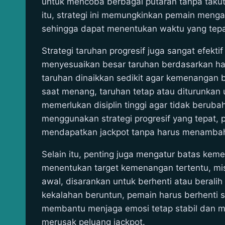
untuk mencoba berbagai putaran tanpa takut 
itu, strategi ini memungkinkan pemain menga
sehingga dapat menentukan waktu yang tepa
Strategi taruhan progresif juga sangat efektif
menyesuaikan besar taruhan berdasarkan has
taruhan dinaikkan sedikit agar kemenangan 
saat menang, taruhan tetap atau diturunkan
memerlukan disiplin tinggi agar tidak berub
menggunakan strategi progresif yang tepat
mendapatkan jackpot tanpa harus menambah 
Selain itu, penting juga mengatur batas ke
menentukan target kemenangan tertentu, misa
awal, disarankan untuk berhenti atau beralih
kekalahan beruntun, pemain harus berhenti se
membantu menjaga emosi tetap stabil dan m
merusak peluang jackpot.