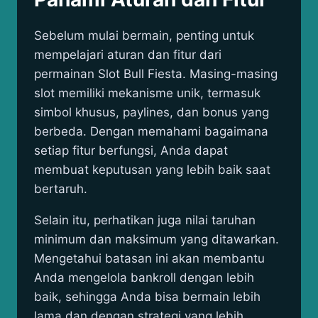
Sebelum mulai bermain, penting untuk
mempelajari aturan dan fitur dari
permainan Slot Bull Fiesta. Masing-masing
slot memiliki mekanisme unik, termasuk
simbol khusus, paylines, dan bonus yang
berbeda. Dengan memahami bagaimana
setiap fitur berfungsi, Anda dapat
membuat keputusan yang lebih baik saat
bertaruh.
Selain itu, perhatikan juga nilai taruhan
minimum dan maksimum yang ditawarkan.
Mengetahui batasan ini akan membantu
Anda mengelola bankroll dengan lebih
baik, sehingga Anda bisa bermain lebih
lama dan dengan strategi yang lebih