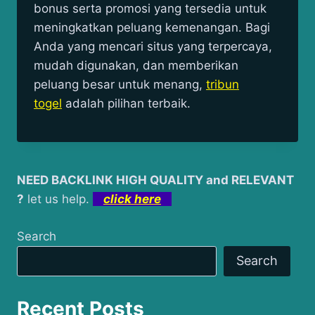
bonus serta promosi yang tersedia untuk
meningkatkan peluang kemenangan. Bagi
Anda yang mencari situs yang terpercaya,
mudah digunakan, dan memberikan
peluang besar untuk menang,
tribun
togel
adalah pilihan terbaik.
NEED BACKLINK HIGH QUALITY and RELEVANT
?
let us help.
click here
Search
Search
Recent Posts