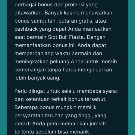
berbagai bonus dan promosi yang
ditawarkan. Banyak kasino menawarkan
bonus sambutan, putaran gratis, atau
cashback yang dapat Anda manfaatkan
saat bermain Slot Bull Fiesta. Dengan
memanfaatkan bonus ini, Anda dapat
memperpanjang waktu bermain dan
meningkatkan peluang Anda untuk meraih
kemenangan tanpa harus mengeluarkan
lebih banyak uang.
Perlu diingat untuk selalu membaca syarat
dan ketentuan terkait bonus tersebut.
Beberapa bonus mungkin memiliki
persyaratan taruhan yang tinggi, yang
berarti Anda perlu memainkan jumlah
tertentu sebelum bisa menarik