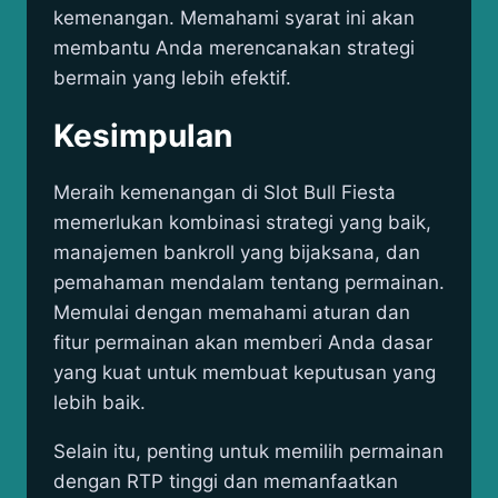
kemenangan. Memahami syarat ini akan
membantu Anda merencanakan strategi
bermain yang lebih efektif.
Kesimpulan
Meraih kemenangan di Slot Bull Fiesta
memerlukan kombinasi strategi yang baik,
manajemen bankroll yang bijaksana, dan
pemahaman mendalam tentang permainan.​
Memulai dengan memahami aturan dan
fitur permainan akan memberi Anda dasar
yang kuat untuk membuat keputusan yang
lebih baik.
Selain itu, penting untuk memilih permainan
dengan RTP tinggi dan memanfaatkan