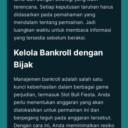
terencana. Setiap keputusan taruhan harus
didasarkan pada pemahaman yang
mendalam tentang permainan. Jadi
luangkan waktu untuk membaca informasi
yang tersedia sebelum beraksi.
Kelola Bankroll dengan
Bijak
Manajemen bankroll adalah salah satu
kunci keberhasilan dalam berbagai game
perjudian, termasuk Slot Bull Fiesta. Anda
perlu menentukan anggaran yang akan
dialokasikan untuk permainan ini dan
berpegang teguh pada anggaran tersebut.
Dengan cara ini, Anda meminimalkan resiko