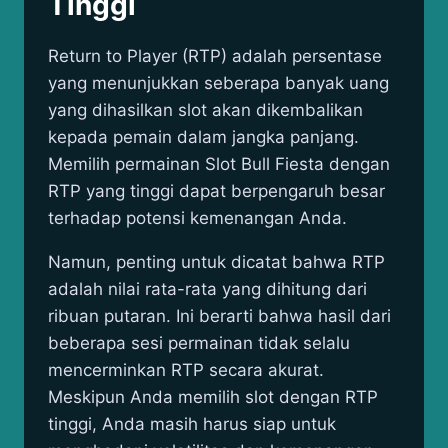
Tinggi
Return to Player (RTP) adalah persentase
yang menunjukkan seberapa banyak uang
yang dihasilkan slot akan dikembalikan
kepada pemain dalam jangka panjang.
Memilih permainan Slot Bull Fiesta dengan
RTP yang tinggi dapat berpengaruh besar
terhadap potensi kemenangan Anda.
Namun, penting untuk dicatat bahwa RTP
adalah nilai rata-rata yang dihitung dari
ribuan putaran. Ini berarti bahwa hasil dari
beberapa sesi permainan tidak selalu
mencerminkan RTP secara akurat.
Meskipun Anda memilih slot dengan RTP
tinggi, Anda masih harus siap untuk