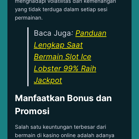
menghadapi volatilitas dan kemenangan
yang tidak terduga dalam setiap sesi
permainan.
Baca Juga
:
Panduan
Lengkap Saat
Bermain Slot Ice
Lobster 99% Raih
Jackpot
Manfaatkan Bonus dan
Promosi
Salah satu keuntungan terbesar dari
bermain di kasino online adalah adanya