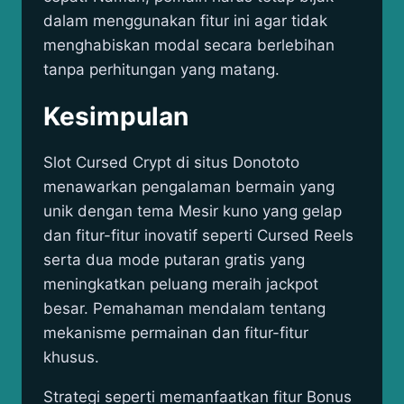
dalam menggunakan fitur ini agar tidak
menghabiskan modal secara berlebihan
tanpa perhitungan yang matang.
Kesimpulan
Slot Cursed Crypt di situs Donototo
menawarkan pengalaman bermain yang
unik dengan tema Mesir kuno yang gelap
dan fitur-fitur inovatif seperti Cursed Reels
serta dua mode putaran gratis yang
meningkatkan peluang meraih jackpot
besar. Pemahaman mendalam tentang
mekanisme permainan dan fitur-fitur
khusus.
Strategi seperti memanfaatkan fitur Bonus