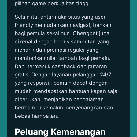
pilihan game berkualitas tinggi.
Selain itu, antarmuka situs yang user-
friendly memudahkan navigasi, bahkan
bagi pemula sekalipun. Obengbet juga
dikenal dengan bonus sambutan yang
menarik dan promosi reguler yang
memberikan nilai tambah bagi pemain.
Dan termasuk cashback dan putaran
gratis. Dengan layanan pelanggan 24/7
yang responsif, pemain dapat dengan
mudah mendapatkan bantuan kapan saja
diperlukan, menjadikan pengalaman
bermain di semakin menyenangkan dan
bebas hambatan.
Peluang Kemenangan