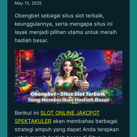
May 13, 2025
Obengbet sebagai situs slot terbaik,
keunggulannya, serta mengapa situs ini
layak menjadi pilihan utama untuk meraih
hadiah besar.
Berikut ini
SLOT ONLINE JAKCPOT
SPEKTAKULER
akan membahas berbagai
strategi ampuh yang dapat Anda terapkan