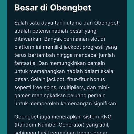
Besar di Obengbet
Salah satu daya tarik utama dari Obengbet
adalah potensi hadiah besar yang
ditawarkan. Banyak permainan slot di
platform ini memiliki jackpot progresif yang
terus bertambah hingga mencapai jumlah
fantastis. Dan memungkinkan pemain
untuk memenangkan hadiah dalam skala
besar. Selain jackpot, fitur-fitur bonus
seperti free spins, multipliers, dan mini-
games meningkatkan peluang pemain
untuk memperoleh kemenangan signifikan.
Obengbet juga menerapkan sistem RNG
(Random Number Generator) yang adil,
sehingga hasil permainan benar-benar