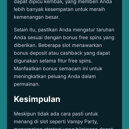
dapat dipicu kembali, yang memberi Anda
lebih banyak kesempatan untuk meraih
kemenangan besar.
Selain itu, pastikan Anda mengatur taruhan
Anda sesuai dengan bonus free spins yang
diberikan. Beberapa slot menawarkan
bonus deposit atau cashback yang dapat
digunakan selama fitur free spins.
Manfaatkan bonus semacam ini untuk
meningkatkan peluang Anda dalam
permainan.
Kesimpulan
Meskipun tidak ada cara pasti untuk
menang di slot seperti Vampy Party,