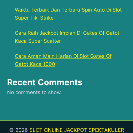
Waktu Terbaik Dan Terbaru Spin Auto Di Slot
Super Tiki Strike
Cara Raih Jackpot Impian Di Gates Of Gatot
Kaca Super Scatter
Cara Aman Main Harian Di Slot Gates Of
Gatot Kaca 1000
Recent Comments
No comments to show.
© 2026
SLOT ONLINE JACKPOT SPEKTAKULER