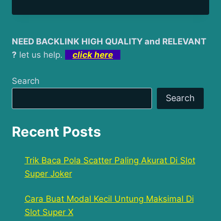
NEED BACKLINK HIGH QUALITY and RELEVANT
?
let us help.
click here
Search
Search
Recent Posts
Trik Baca Pola Scatter Paling Akurat Di Slot
Super Joker
Cara Buat Modal Kecil Untung Maksimal Di
Slot Super X