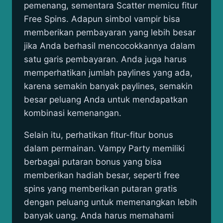
pemenang, sementara Scatter memicu fitur
Free Spins. Adapun simbol vampir bisa
memberikan pembayaran yang lebih besar
jika Anda berhasil mencocokkannya dalam
satu garis pembayaran. Anda juga harus
memperhatikan jumlah paylines yang ada,
karena semakin banyak paylines, semakin
besar peluang Anda untuk mendapatkan
kombinasi kemenangan.
Selain itu, perhatikan fitur-fitur bonus
dalam permainan. Vampy Party memiliki
berbagai putaran bonus yang bisa
memberikan hadiah besar, seperti free
spins yang memberikan putaran gratis
dengan peluang untuk memenangkan lebih
banyak uang. Anda harus memahami