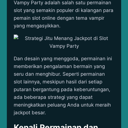
Vampy Party adalah salah satu permainan
slot yang semakin populer di kalangan para
pemain slot online dengan tema vampir
yang mengasyikkan.
Dan desain yang menggoda, permainan ini
memberikan pengalaman bermain yang
seru dan menghibur. Seperti permainan
slot lainnya, meskipun hasil dari setiap
putaran bergantung pada keberuntungan,
ada beberapa strategi yang dapat
meningkatkan peluang Anda untuk meraih
jackpot besar.
Kenali Permainan dan