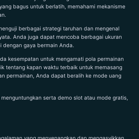
ra yang bagus untuk berlatih, memahami mekanisme
an.
enguji berbagai strategi taruhan dan mengenal
ata. Anda juga dapat mencoba berbagai ukuran
i dengan gaya bermain Anda.
da kesempatan untuk mengamati pola permainan
k tentang kapan waktu terbaik untuk memasang
n permainan, Anda dapat beralih ke mode uang
 menguntungkan serta demo slot atau mode gratis,
 pengalaman yang menyenangkan dan mengasyikkan