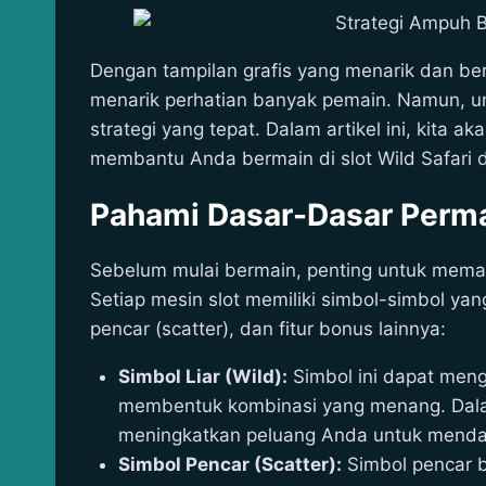
Dengan tampilan grafis yang menarik dan ber
menarik perhatian banyak pemain. Namun, 
strategi yang tepat. Dalam artikel ini, kit
membantu Anda bermain di slot Wild Safari de
Pahami Dasar-Dasar Perm
Sebelum mulai bermain, penting untuk mema
Setiap mesin slot memiliki simbol-simbol yang
pencar (scatter), dan fitur bonus lainnya:
Simbol Liar (Wild):
Simbol ini dapat men
membentuk kombinasi yang menang. Dalam W
meningkatkan peluang Anda untuk mendap
Simbol Pencar (Scatter):
Simbol pencar b