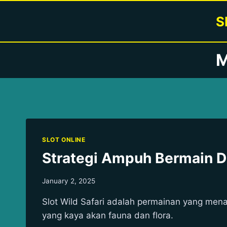
Skip
S
to
content
M
SLOT ONLINE
Strategi Ampuh Bermain Di 
January 2, 2025
Slot Wild Safari adalah permainan yang mena
yang kaya akan fauna dan flora.