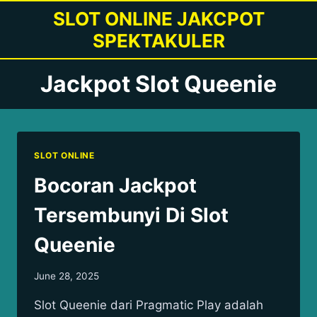
Skip
SLOT ONLINE JAKCPOT
to
SPEKTAKULER
content
Jackpot Slot Queenie
SLOT ONLINE
Bocoran Jackpot
Tersembunyi Di Slot
Queenie
June 28, 2025
Slot Queenie dari Pragmatic Play adalah