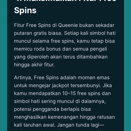
Spins
Fitur Free Spins di Queenie bukan sekadar
putaran gratis biasa. Setiap kali simbol hati
muncul selama free spins, kamu tetap bisa
memicu roda bonus dan semua pengali
yang diperoleh akan terus ditambahkan
hingga akhir fitur.
Artinya, Free Spins adalah momen emas
untuk mengejar jackpot tersembunyi. Jika
kamu mendapatkan 10–15 free spins dan
simbol hati sering muncul di dalamnya,
potensi pengganda berlapis bisa
menghasilkan kemenangan hingga ratusan
kali taruhan awal. Jangan tunda lagi—