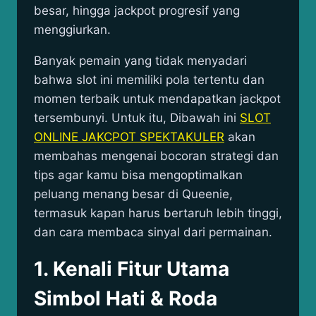
besar, hingga jackpot progresif yang
menggiurkan.
Banyak pemain yang tidak menyadari
bahwa slot ini memiliki pola tertentu dan
momen terbaik untuk mendapatkan jackpot
tersembunyi. Untuk itu, Dibawah ini
SLOT
ONLINE JAKCPOT SPEKTAKULER
akan
membahas mengenai bocoran strategi dan
tips agar kamu bisa mengoptimalkan
peluang menang besar di Queenie,
termasuk kapan harus bertaruh lebih tinggi,
dan cara membaca sinyal dari permainan.
1. Kenali Fitur Utama
Simbol Hati & Roda