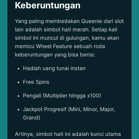
Keberuntungan
Yang paling membedakan Queenie dari slot
lain adalah simbol hati merah. Setiap kali
simbol ini muncul di gulungan, kamu akan
memicu Wheel Feature sebuah roda
keberuntungan yang bisa berisi:
Hadiah uang tunai instan
Free Spins
Pengali (Multiplier hingga x100)
Jackpot Progresif (Mini, Minor, Major,
Grand)
Artinya, simbol hati ini adalah kunci utama