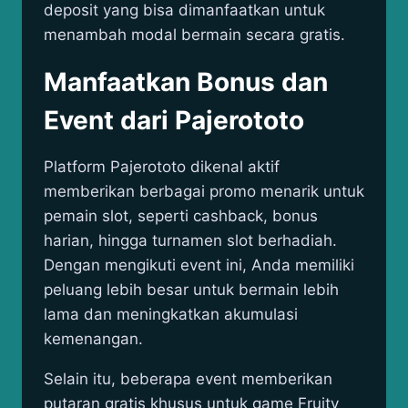
deposit yang bisa dimanfaatkan untuk
menambah modal bermain secara gratis.
Manfaatkan Bonus dan
Event dari Pajerototo
Platform Pajerototo dikenal aktif
memberikan berbagai promo menarik untuk
pemain slot, seperti cashback, bonus
harian, hingga turnamen slot berhadiah.
Dengan mengikuti event ini, Anda memiliki
peluang lebih besar untuk bermain lebih
lama dan meningkatkan akumulasi
kemenangan.
Selain itu, beberapa event memberikan
putaran gratis khusus untuk game Fruity