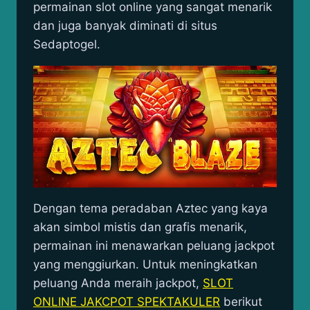
permainan slot online yang sangat menarik
dan juga banyak diminati di situs
Sedaptogel.
Dengan tema peradaban Aztec yang kaya
akan simbol mistis dan grafis menarik,
permainan ini menawarkan peluang jackpot
yang menggiurkan. Untuk meningkatkan
peluang Anda meraih jackpot,
SLOT
ONLINE JAKCPOT SPEKTAKULER
berikut