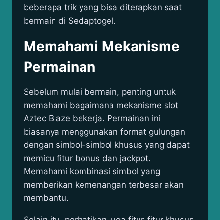
beberapa trik yang bisa diterapkan saat
bermain di Sedaptogel.
Memahami Mekanisme
Permainan
Sebelum mulai bermain, penting untuk
memahami bagaimana mekanisme slot
Aztec Blaze bekerja. Permainan ini
biasanya menggunakan format gulungan
dengan simbol-simbol khusus yang dapat
memicu fitur bonus dan jackpot.
Memahami kombinasi simbol yang
memberikan kemenangan terbesar akan
membantu.
Selain itu, perhatikan juga fitur-fitur khusus