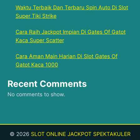
Waktu Terbaik Dan Terbaru Spin Auto Di Slot
Super Tiki Strike
Cara Raih Jackpot Impian Di Gates Of Gatot
Kaca Super Scatter
Cara Aman Main Harian Di Slot Gates Of
Gatot Kaca 1000
Recent Comments
No comments to show.
© 2026
SLOT ONLINE JACKPOT SPEKTAKULER