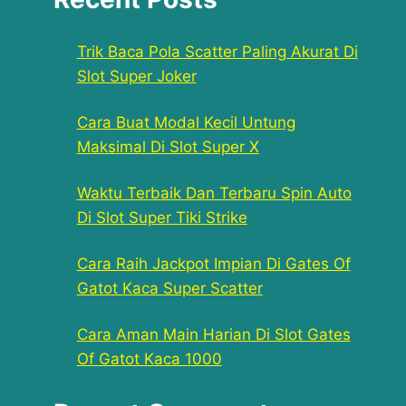
Trik Baca Pola Scatter Paling Akurat Di
Slot Super Joker
Cara Buat Modal Kecil Untung
Maksimal Di Slot Super X
Waktu Terbaik Dan Terbaru Spin Auto
Di Slot Super Tiki Strike
Cara Raih Jackpot Impian Di Gates Of
Gatot Kaca Super Scatter
Cara Aman Main Harian Di Slot Gates
Of Gatot Kaca 1000