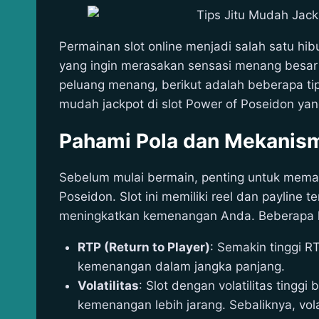
Permainan slot online menjadi salah satu hi
yang ingin merasakan sensasi menang besar 
peluang menang, berikut adalah beberapa tip
mudah jackpot di slot Power of Poseidon ya
Pahami Pola dan Mekanis
Sebelum mulai bermain, penting untuk mema
Poseidon. Slot ini memiliki reel dan payline t
meningkatkan kemenangan Anda. Beberapa ha
RTP (Return to Player)
: Semakin tinggi 
kemenangan dalam jangka panjang.
Volatilitas
: Slot dengan volatilitas tingg
kemenangan lebih jarang. Sebaliknya, vo