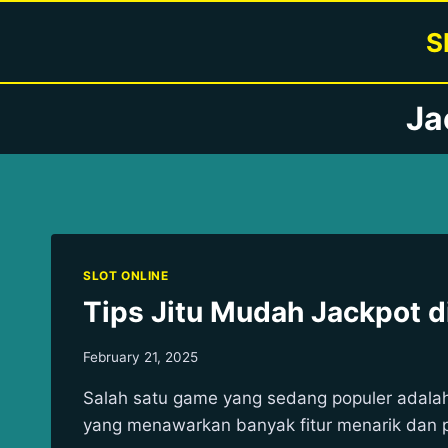
Skip
S
to
content
Ja
SLOT ONLINE
Tips Jitu Mudah Jackpot d
February 21, 2025
Salah satu game yang sedang populer adalah
yang menawarkan banyak fitur menarik dan p