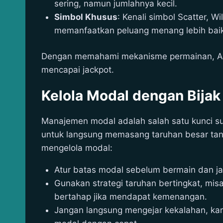
sering, namun jumlahnya kecil.
Simbol Khusus
: Kenali simbol Scatter, Wi
memanfaatkan peluang menang lebih baik
Dengan memahami mekanisme permainan, And
mencapai jackpot.
Kelola Modal dengan Bijak
Manajemen modal adalah salah satu kunci su
untuk langsung memasang taruhan besar tanp
mengelola modal:
Atur batas modal sebelum bermain dan ja
Gunakan strategi taruhan bertingkat, misa
bertahap jika mendapat kemenangan.
Jangan langsung mengejar kekalahan, ka