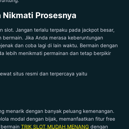
runtung.
 Nikmati Prosesnya
slot. Jangan terlalu terpaku pada jackpot besar,
an bermain. Jika Anda merasa keberuntungan
ejenak dan coba lagi di lain waktu. Bermain dengan
 lebih menikmati permainan dan tetap berpikir
lewat situs resmi dan terpercaya yaitu
ang menarik dengan banyak peluang kemenangan.
a modal dengan bijak, memanfaatkan fitur free
n bermain
TRIK SLOT MUDAH MENANG
dengan