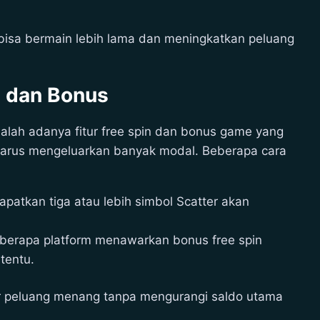
bisa bermain lebih lama dan meningkatkan peluang
n dan Bonus
alah adanya fitur free spin dan bonus game yang
arus mengeluarkan banyak modal. Beberapa cara
apatkan tiga atau lebih simbol Scatter akan
eberapa platform menawarkan bonus free spin
tentu.
 peluang menang tanpa mengurangi saldo utama