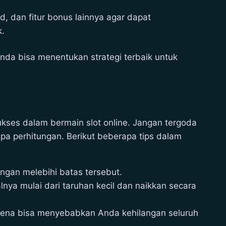
ld, dan fitur bonus lainnya agar dapat
.
a bisa menentukan strategi terbaik untuk
kses dalam bermain slot online. Jangan tergoda
a perhitungan. Berikut beberapa tips dalam
ngan melebihi batas tersebut.
lnya mulai dari taruhan kecil dan naikkan secara
rena bisa menyebabkan Anda kehilangan seluruh