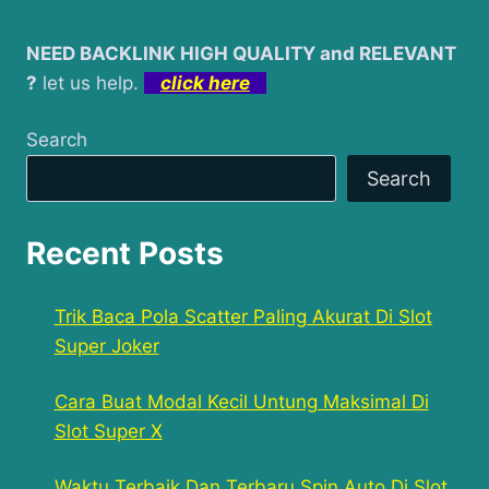
NEED BACKLINK HIGH QUALITY and RELEVANT
?
let us help.
click here
Search
Search
Recent Posts
Trik Baca Pola Scatter Paling Akurat Di Slot
Super Joker
Cara Buat Modal Kecil Untung Maksimal Di
Slot Super X
Waktu Terbaik Dan Terbaru Spin Auto Di Slot