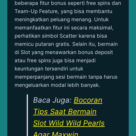
beberapa fitur bonus seperti free spins dan
Team-Up Feature, yang bisa membantu
meningkatkan peluang menang. Untuk
memanfaatkan fitur ini secara maksimal,
perhatikan simbol Scatter karena bisa
memicu putaran gratis. Selain itu, bermain
di Slot yang menawarkan bonus deposit
atau free spins juga bisa menjadi
keuntungan tersendiri untuk
memperpanjang sesi bermain tanpa harus
mengeluarkan modal lebih banyak.
Baca Juga:
Bocoran
Tips Saat Bermain
Slot Wild Wild Pearls
Agar Maxwin