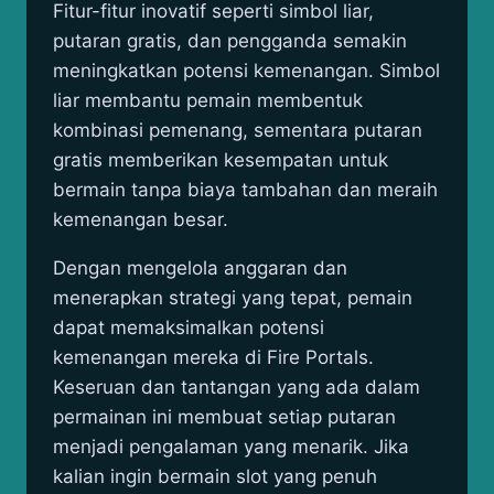
Fitur-fitur inovatif seperti simbol liar,
putaran gratis, dan pengganda semakin
meningkatkan potensi kemenangan. Simbol
liar membantu pemain membentuk
kombinasi pemenang, sementara putaran
gratis memberikan kesempatan untuk
bermain tanpa biaya tambahan dan meraih
kemenangan besar.
Dengan mengelola anggaran dan
menerapkan strategi yang tepat, pemain
dapat memaksimalkan potensi
kemenangan mereka di Fire Portals.
Keseruan dan tantangan yang ada dalam
permainan ini membuat setiap putaran
menjadi pengalaman yang menarik. Jika
kalian ingin bermain slot yang penuh