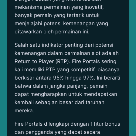
mekanisme permainan yang inovatif,
banyak pemain yang tertarik untuk
menjelajahi potensi kemenangan yang
ditawarkan oleh permainan ini.
Salah satu indikator penting dari potensi
kemenangan dalam permainan slot adalah
Return to Player (RTP). Fire Portals sering
kali memiliki RTP yang kompetitif, biasanya
berkisar antara 95% hingga 97%. Ini berarti
bahwa dalam jangka panjang, pemain
dapat mengharapkan untuk mendapatkan
kembali sebagian besar dari taruhan
mereka.
Fire Portals dilengkapi dengan f fitur bonus
dan pengganda yang dapat secara