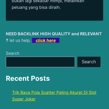
bukan lagi sekadar mimpi, melainkan
peluang yang bisa diraih.
NEED BACKLINK HIGH QUALITY and RELEVANT
?
let us help.
click here
Search
Search
Recent Posts
Trik Baca Pola Scatter Paling Akurat Di Slot
Super Joker