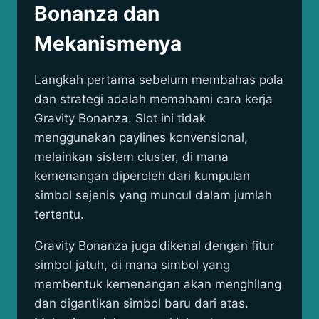
Bonanza dan
Mekanismenya
Langkah pertama sebelum membahas pola
dan strategi adalah memahami cara kerja
Gravity Bonanza. Slot ini tidak
menggunakan paylines konvensional,
melainkan sistem cluster, di mana
kemenangan diperoleh dari kumpulan
simbol sejenis yang muncul dalam jumlah
tertentu.
Gravity Bonanza juga dikenal dengan fitur
simbol jatuh, di mana simbol yang
membentuk kemenangan akan menghilang
dan digantikan simbol baru dari atas.