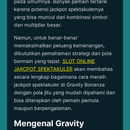
pada umumnya. Banyak pemain tertarik
karena potensi jackpot spektakulernya
yang bisa muncul dari kombinasi simbol
dan multiplier besar.
Namun, untuk benar-benar
memaksimalkan peluang kemenangan,
dibutuhkan pemahaman strategi dan pola
bermain yang tepat.
SLOT ONLINE
JAKCPOT SPEKTAKULER
akan membahas
secara lengkap bagaimana cara meraih
jackpot spektakuler di Gravity Bonanza
dengan pola jitu yang mudah dipahami dan
bisa diterapkan oleh pemain pemula
maupun berpengalaman.
Mengenal Gravity