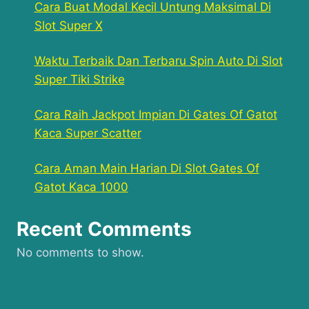
Cara Buat Modal Kecil Untung Maksimal Di
Slot Super X
Waktu Terbaik Dan Terbaru Spin Auto Di Slot
Super Tiki Strike
Cara Raih Jackpot Impian Di Gates Of Gatot
Kaca Super Scatter
Cara Aman Main Harian Di Slot Gates Of
Gatot Kaca 1000
Recent Comments
No comments to show.