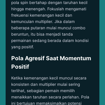
pola spin bertahap dengan taruhan kecil
hingga menengah. Fokuslah mengamati
frekuensi kemenangan kecil dan
kemunculan multiplier. Jika dalam
beberapa putaran mulai muncul combo
beruntun, itu bisa menjadi tanda
permainan sedang berada dalam kondisi
yang positif.
Pola Agresif Saat Momentum
Positif
Ketika kemenangan kecil muncul secara
konsisten dan multiplier mulai sering
terlihat, sebagian pemain memilih
menaikkan taruhan secara perlahan. Pola
ini bertujuan memaksimalkan potensi