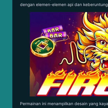
dengan elemen-elemen api dan keberuntung
Permainan ini menampilkan desain yang kay