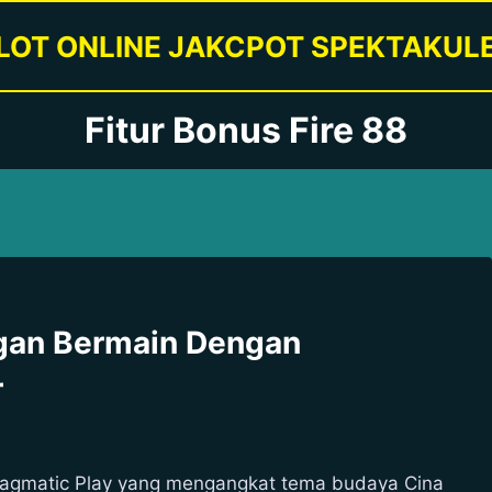
LOT ONLINE JAKCPOT SPEKTAKUL
Fitur Bonus Fire 88
ngan Bermain Dengan
r
Pragmatic Play yang mengangkat tema budaya Cina