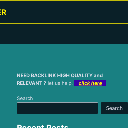
ER
NEED BACKLINK HIGH QUALITY and
RELEVANT ?
let us help.
click here
Search
Search
Recent Posts