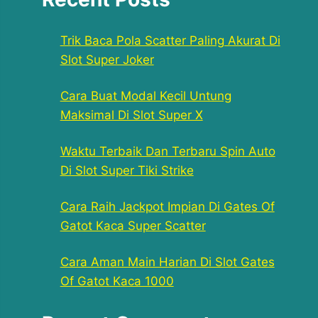
Trik Baca Pola Scatter Paling Akurat Di
Slot Super Joker
Cara Buat Modal Kecil Untung
Maksimal Di Slot Super X
Waktu Terbaik Dan Terbaru Spin Auto
Di Slot Super Tiki Strike
Cara Raih Jackpot Impian Di Gates Of
Gatot Kaca Super Scatter
Cara Aman Main Harian Di Slot Gates
Of Gatot Kaca 1000