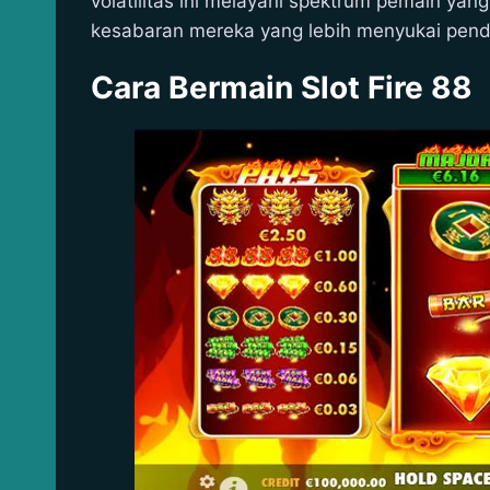
volatilitas ini melayani spektrum pemain yan
kesabaran mereka yang lebih menyukai pende
Cara Bermain Slot Fire 88