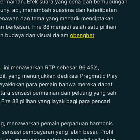
 permainan. Efek suara yang ceria dan berhubungan
bunyi api, menambah suasana dan keterlibatan
 menawan dan tema yang menarik menciptakan
erkesan. Fire 88 menjadi salah satu pilihan
en budaya dan visual dalam
obengbet
.
L
ini menawarkan RTP sebesar 96,45%,
l, yang menunjukkan dedikasi Pragmatic Play
meyakinkan para pemain bahwa mereka dapat
ara sensasi permainan dan peluang yang sah
re 88 pilihan yang layak bagi para pencari
dang, menawarkan pemain perpaduan harmonis
sensasi pembayaran yang lebih besar. Profil