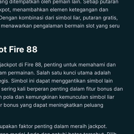
ang ditempatkan oleh pemain lain. Setiap putaran
kpot, menambahkan elemen ketegangan dan
engan kombinasi dari simbol liar, putaran gratis,
uga menawarkan pengalaman bermain slot yang seru
t Fire 88
ckpot di Fire 88, penting untuk memahami dan
lam permainan. Salah satu kunci utama adalah
egis. Simbol ini dapat menggantikan simbol lain
ring kali berperan penting dalam fitur bonus dan
an pola dan kemungkinan kemunculan simbol liar
ur bonus yang dapat meningkatkan peluang
upakan faktor penting dalam meraih jackpot.