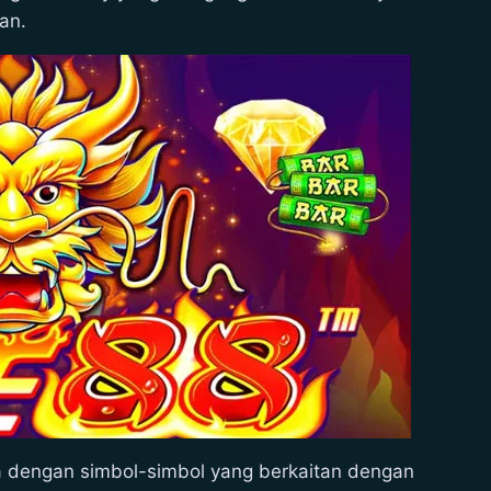
an.
a dengan simbol-simbol yang berkaitan dengan