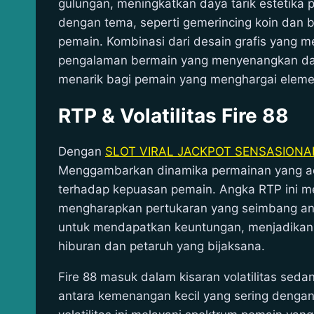
gulungan, meningkatkan daya tarik estetika
dengan tema, seperti gemerincing koin dan 
pemain. Kombinasi dari desain grafis yang
pengalaman bermain yang menyenangkan dan b
menarik bagi pemain yang menghargai elem
RTP & Volatilitas Fire 88
Dengan
SLOT VIRAL JACKPOT SENSASIONA
Menggambarkan dinamika permainan yang adi
terhadap kepuasan pemain. Angka RTP ini 
mengharapkan pertukaran yang seimbang ant
untuk mendapatkan keuntungan, menjadikan Fi
hiburan dan petaruh yang bijaksana.
Fire 88 masuk dalam kisaran volatilitas se
antara kemenangan kecil yang sering dengan 