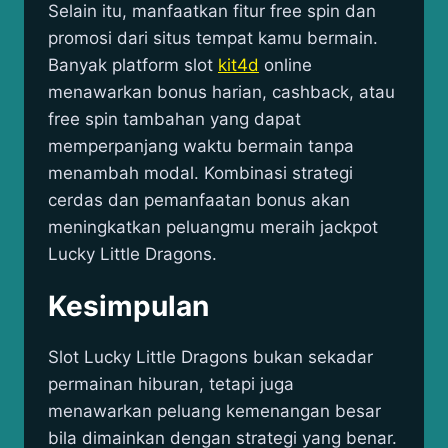
Selain itu, manfaatkan fitur free spin dan
promosi dari situs tempat kamu bermain.
Banyak platform slot
kit4d
online
menawarkan bonus harian, cashback, atau
free spin tambahan yang dapat
memperpanjang waktu bermain tanpa
menambah modal. Kombinasi strategi
cerdas dan pemanfaatan bonus akan
meningkatkan peluangmu meraih jackpot
Lucky Little Dragons.
Kesimpulan
Slot Lucky Little Dragons bukan sekadar
permainan hiburan, tetapi juga
menawarkan peluang kemenangan besar
bila dimainkan dengan strategi yang benar.