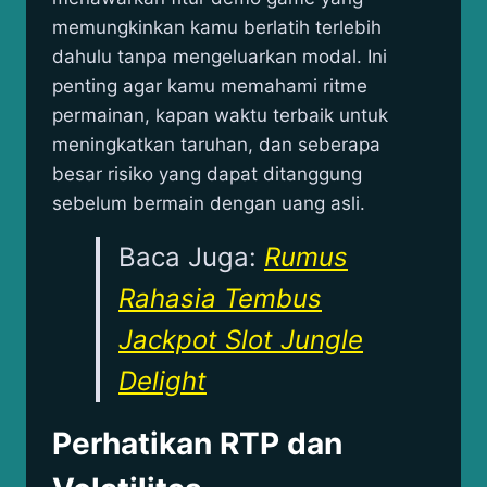
memungkinkan kamu berlatih terlebih
dahulu tanpa mengeluarkan modal. Ini
penting agar kamu memahami ritme
permainan, kapan waktu terbaik untuk
meningkatkan taruhan, dan seberapa
besar risiko yang dapat ditanggung
sebelum bermain dengan uang asli.
Baca Juga:
Rumus
Rahasia Tembus
Jackpot Slot Jungle
Delight
Perhatikan RTP dan