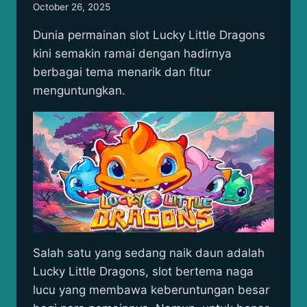
October 26, 2025
Dunia permainan slot Lucky Little Dragons
kini semakin ramai dengan hadirnya
berbagai tema menarik dan fitur
menguntungkan.
Salah satu yang sedang naik daun adalah
Lucky Little Dragons, slot bertema naga
lucu yang membawa keberuntungan besar