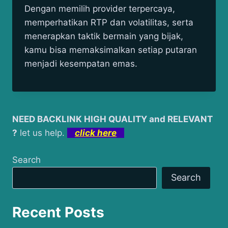
Dengan memilih provider terpercaya,
memperhatikan RTP dan volatilitas, serta
menerapkan taktik bermain yang bijak,
kamu bisa memaksimalkan setiap putaran
menjadi kesempatan emas.
NEED BACKLINK HIGH QUALITY and RELEVANT
?
let us help.
click here
Search
Search
Recent Posts