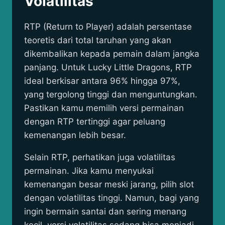
Volatilitas
RTP (Return to Player) adalah persentase
teoretis dari total taruhan yang akan
dikembalikan kepada pemain dalam jangka
panjang. Untuk Lucky Little Dragons, RTP
ideal berkisar antara 96% hingga 97%,
yang tergolong tinggi dan menguntungkan.
Pastikan kamu memilih versi permainan
dengan RTP tertinggi agar peluang
kemenangan lebih besar.
Selain RTP, perhatikan juga volatilitas
permainan. Jika kamu menyukai
kemenangan besar meski jarang, pilih slot
dengan volatilitas tinggi. Namun, bagi yang
ingin bermain santai dan sering menang