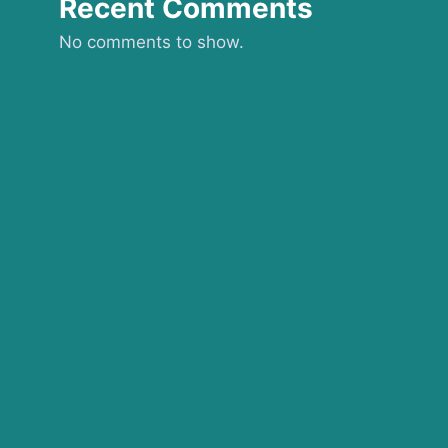
Recent Comments
No comments to show.