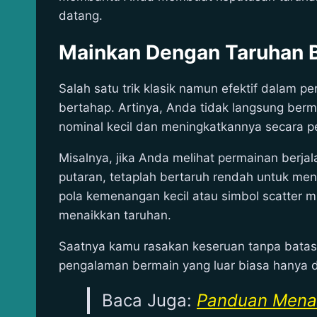
datang.
Mainkan Dengan Taruhan 
Salah satu trik klasik namun efektif dalam p
bertahap. Artinya, Anda tidak langsung ber
nominal kecil dan meningkatkannya secara p
Misalnya, jika Anda melihat permainan berja
putaran, tetaplah bertaruh rendah untuk me
pola kemenangan kecil atau simbol scatter mu
menaikkan taruhan.
Saatnya kamu rasakan keseruan tanpa batas. M
pengalaman bermain yang luar biasa hanya 
Baca Juga:
Panduan Menang