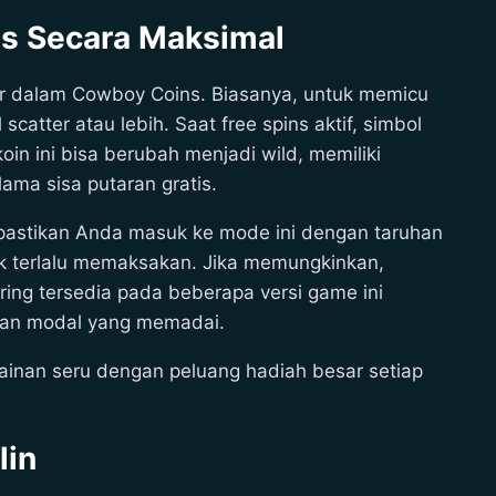
ns Secara Maksimal
ar dalam Cowboy Coins. Biasanya, untuk memicu
catter atau lebih. Saat free spins aktif, simbol
oin ini bisa berubah menjadi wild, memiliki
lama sisa putaran gratis.
 pastikan Anda masuk ke mode ini dengan taruhan
idak terlalu memaksakan. Jika memungkinkan,
ring tersedia pada beberapa versi game ini
dan modal yang memadai.
ainan seru dengan peluang hadiah besar setiap
lin