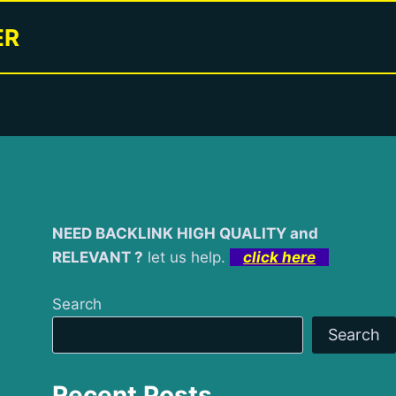
ER
NEED BACKLINK HIGH QUALITY and
RELEVANT ?
let us help.
click here
Search
Search
Recent Posts