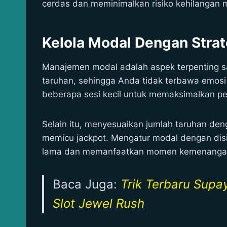
cerdas dan meminimalkan risiko kehilangan 
Kelola Modal Dengan Strat
Manajemen modal adalah aspek terpenting sa
taruhan, sehingga Anda tidak terbawa emosi 
beberapa sesi kecil untuk memaksimalkan p
Selain itu, menyesuaikan jumlah taruhan den
memicu jackpot. Mengatur modal dengan dis
lama dan memanfaatkan momen kemenangan
Baca Juga:
Trik Terbaru Supa
Slot Jewel Rush