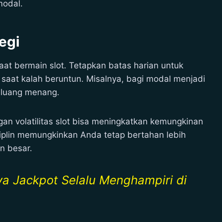
modal.
egi
at bermain slot. Tetapkan batas harian untuk
saat kalah beruntun. Misalnya, bagi modal menjadi
eluang menang.
gan volatilitas slot bisa meningkatkan kemungkinan
iplin memungkinkan Anda tetap bertahan lebih
 besar.
ya Jackpot Selalu Menghampiri di