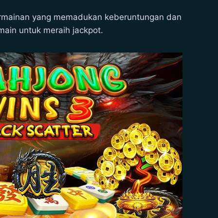
permainan yang memadukan keberuntungan dan
ain untuk meraih jackpot.