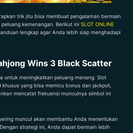
kan trik jitu bisa membuat pengalaman bermain
 peluang kemenangan. Berikut ini
SLOT ONLINE
nduan lengkap agar Anda lebih siap menghadapi
ahjong Wins 3 Black Scatter
a untuk meningkatkan peluang menang. Slot
ol khusus yang bisa memicu bonus dan jackpot,
ankan mencatat frekuensi munculnya simbol ini
ng sering muncul akan membantu Anda menentukan
engan strategi ini, Anda dapat bermain lebih