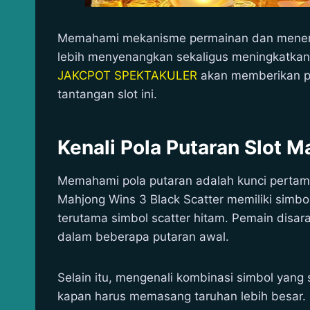
Memahami mekanisme permainan dan menerap
lebih menyenangkan sekaligus meningkatkan
JAKCPOT SPEKTAKULER
akan memberikan pa
tantangan slot ini.
Kenali Pola Putaran Slot M
Memahami pola putaran adalah kunci pertam
Mahjong Wins 3 Black Scatter memiliki simb
terutama simbol scatter hitam. Pemain disar
dalam beberapa putaran awal.
Selain itu, mengenali kombinasi simbol ya
kapan harus memasang taruhan lebih besar. D