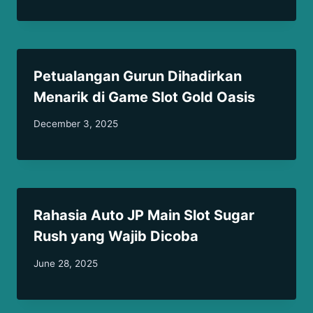
Petualangan Gurun Dihadirkan
Menarik di Game Slot Gold Oasis
December 3, 2025
Rahasia Auto JP Main Slot Sugar
Rush yang Wajib Dicoba
June 28, 2025