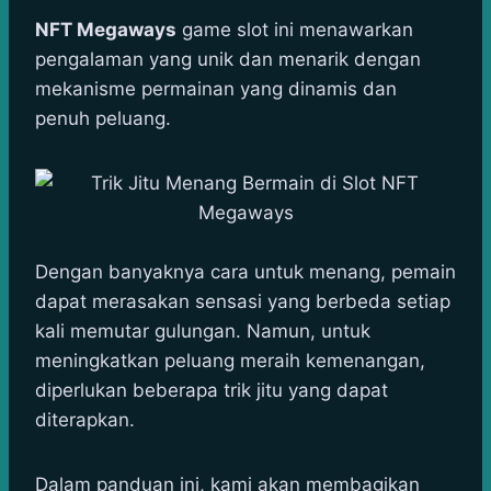
h
a
e
e
k
i
a
c
s
l
y
n
NFT Megaways
game slot ini menawarkan
t
e
s
e
p
e
pengalaman yang unik dan menarik dengan
s
b
e
g
e
mekanisme permainan yang dinamis dan
A
o
n
r
penuh peluang.
p
o
g
a
p
k
e
m
r
Dengan banyaknya cara untuk menang, pemain
dapat merasakan sensasi yang berbeda setiap
kali memutar gulungan. Namun, untuk
meningkatkan peluang meraih kemenangan,
diperlukan beberapa trik jitu yang dapat
diterapkan.
Dalam panduan ini, kami akan membagikan