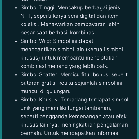
Simbol Tinggi: Mencakup berbagai jenis
NFT, seperti karya seni digital dan item
koleksi. Menawarkan pembayaran lebih
besar saat berhasil kombinasi.
Simbol Wild: Simbol ini dapat
menggantikan simbol lain (kecuali simbol
khusus) untuk membantu menciptakan
kombinasi menang yang lebih baik.
Simbol Scatter: Memicu fitur bonus, seperti
putaran gratis, ketika sejumlah simbol ini
muncul di gulungan.
Simbol Khusus: Terkadang terdapat simbol
unik yang memiliki fungsi tambahan,
seperti pengganda kemenangan atau efek
khusus lainnya, meningkatkan pengalaman
bermain. Untuk mendapatkan informasi