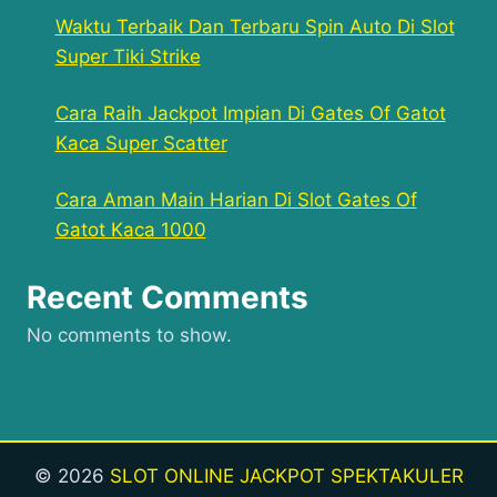
Waktu Terbaik Dan Terbaru Spin Auto Di Slot
Super Tiki Strike
Cara Raih Jackpot Impian Di Gates Of Gatot
Kaca Super Scatter
Cara Aman Main Harian Di Slot Gates Of
Gatot Kaca 1000
Recent Comments
No comments to show.
© 2026
SLOT ONLINE JACKPOT SPEKTAKULER