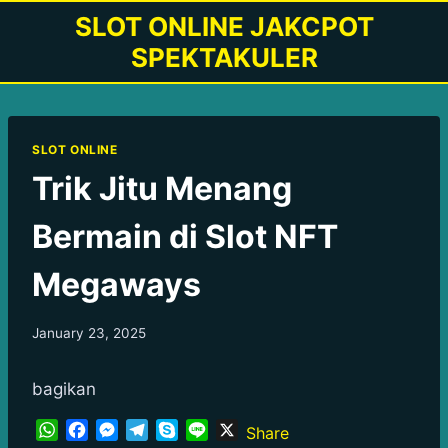
Skip
SLOT ONLINE JAKCPOT
to
SPEKTAKULER
content
SLOT ONLINE
Trik Jitu Menang
Bermain di Slot NFT
Megaways
January 23, 2025
bagikan
W
F
M
T
S
L
X
Share