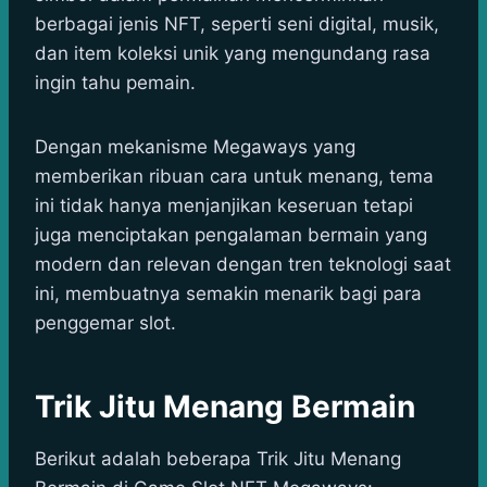
berbagai jenis NFT, seperti seni digital, musik,
dan item koleksi unik yang mengundang rasa
ingin tahu pemain.
Dengan mekanisme Megaways yang
memberikan ribuan cara untuk menang, tema
ini tidak hanya menjanjikan keseruan tetapi
juga menciptakan pengalaman bermain yang
modern dan relevan dengan tren teknologi saat
ini, membuatnya semakin menarik bagi para
penggemar slot.
Trik Jitu Menang Bermain
Berikut adalah beberapa Trik Jitu Menang