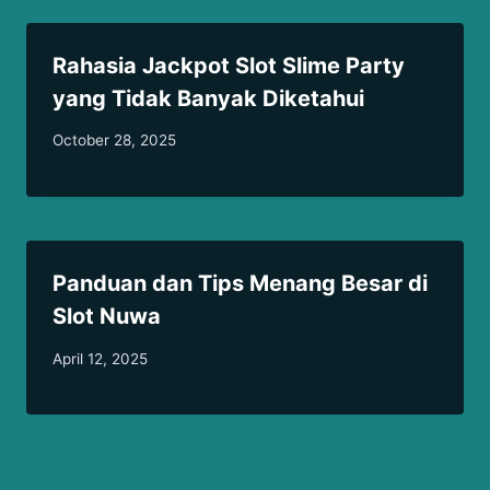
Rahasia Jackpot Slot Slime Party
yang Tidak Banyak Diketahui
October 28, 2025
Panduan dan Tips Menang Besar di
Slot Nuwa
April 12, 2025