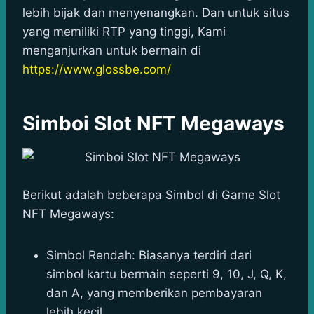
lebih bijak dan menyenangkan. Dan untuk situs
yang memiliki RTP yang tinggi, Kami
menganjurkan untuk bermain di
https://www.glossbe.com/
Simboi Slot NFT Megaways
Berikut adalah beberapa Simbol di Game Slot
NFT Megaways:
Simbol Rendah: Biasanya terdiri dari
simbol kartu bermain seperti 9, 10, J, Q, K,
dan A, yang memberikan pembayaran
lebih kecil.